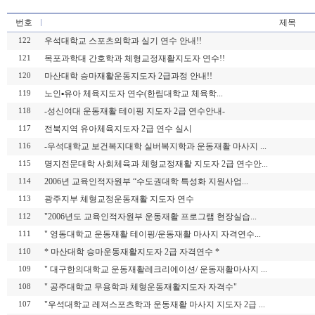
번호
제목
우석대학교 스포츠의학과 실기 연수 안내!!
122
목포과학대 간호학과 체형교정재활지도자 연수!!
121
마산대학 승마재활운동지도자 2급과정 안내!!
120
노인▪유아 체육지도자 연수(한림대학교 체육학...
119
-성신여대 운동재활 테이핑 지도자 2급 연수안내-
118
전북지역 유아체육지도자 2급 연수 실시
117
-우석대학교 보건복지대학 실버복지학과 운동재활 마사지 ...
116
명지전문대학 사회체육과 체형교정재활 지도자 2급 연수안...
115
2006년 교육인적자원부 “수도권대학 특성화 지원사업...
114
광주지부 체형교정운동재활 지도자 연수
113
"2006년도 교육인적자원부 운동재활 프로그램 현장실습...
112
" 영동대학교 운동재활 테이핑/운동재활 마사지 자격연수...
111
* 마산대학 승마운동재활지도자 2급 자격연수 *
110
" 대구한의대학교 운동재활레크리에이션/ 운동재활마사지 ...
109
" 공주대학교 무용학과 체형운동재활지도자 자격수"
108
"우석대학교 레져스포츠학과 운동재활 마사지 지도자 2급 ...
107