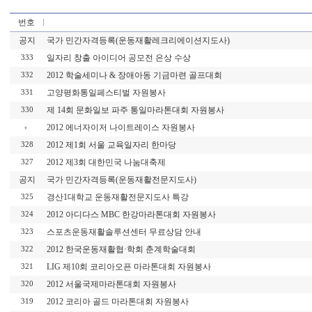
번호
공지
국가 민간자격등록(운동재활레크리에이션지도사)
일자리 창출 아이디어 공모전 은상 수상
333
2012 학술세미나 & 장애아동 기금마련 골프대회
332
고양평화통일페스티벌 자원봉사
331
제 14회 문화일보 파주 통일마라톤대회 자원봉사
330
2012 에너자이저 나이트레이스 자원봉사
2012 제1회 서울 교육일자리 한마당
328
2012 제3회 대한민국 나눔대축제
327
공지
국가 민간자격등록(운동재활전문지도사)
경산1대학교 운동재활전문지도사 특강
325
2012 아디다스 MBC 한강마라톤대회 자원봉사
324
스포츠운동재활솔루션센터 무료상담 안내
323
2012 한국운동재활협·학회 춘계학술대회
322
LIG 제10회 코리아오픈 마라톤대회 자원봉사
321
2012 서울국제마라톤대회 자원봉사
320
2012 코리아 골드 마라톤대회 자원봉사
319