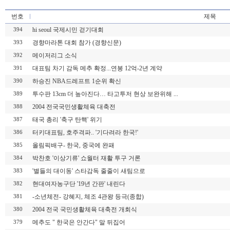
번호
제목
hi seoul 국제시민 걷기대회
394
경향마라톤 대회 참가 (경향신문)
393
메이저리그 소식
392
대표팀 차기 감독 메추 확정...연봉 12억-2년 계약
391
하승진 NBA드레프트 1순위 확신
390
투수판 13cm 더 높아진다… 타고투저 현상 보완위해 ...
389
2004 전국국민생활체육 대축전
388
태국 총리 '축구 탄핵' 위기
387
터키대표팀, 호주격파.. '기다려라 한국!'
386
올림픽배구- 한국, 중국에 완패
385
박찬호 '이상기류' 쇼월터 재활 투구 거론
384
'별들의 대이동' 스타감독 줄줄이 새팀으로
383
현대여자농구단 '19년 간판' 내린다
382
-소년체전- 강혜지, 체조 4관왕 등극(종합)
381
2004 전국 국민생활체육 대축전 개회식
380
메추도 " 한국은 안간다" 말 뒤집어
379