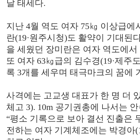
날 태세다.
지난 4월 역도 여자 75㎏ 이상급
란(19·원주시청)도 활약이 기대된
을 세웠던 장미란은 여자 역도에서
또 여자 63㎏급의 김수경(19·제
록 3개를 세우며 태극마크의 꿈에 
사격에는 고교생 대표가 한 명 더 있
체고 3). 10m 공기권총에 나서
“평소 기록으로 보아 결선 진출은 
전하는 여자 기계체조에는 박경아(1