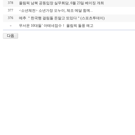
올림픽 남북 공동입장 실무회담, 6월 23일 베이징 개최
378
<소년체전> 소년가장 오누이, 체조 메달 함께...
377
메추 ＂한국행 걸림돌 돈말고 또있다＂(스포츠투데이)
376
무서운 10대들’ 아테네접수！ 올림픽 돌풍 예고