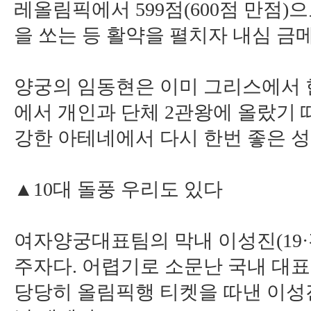
레올림픽에서 599점(600점 만점)
을 쏘는 등 활약을 펼치자 내심 금
양궁의 임동현은 이미 그리스에서 
에서 개인과 단체 2관왕에 올랐기 
강한 아테네에서 다시 한번 좋은 성
▲10대 돌풍 우리도 있다
여자양궁대표팀의 막내 이성진(19·
주자다. 어렵기로 소문난 국내 대
당당히 올림픽행 티켓을 따낸 이성